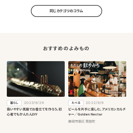
同じカテゴリのコラム
おすすめのよみもの
2023/9/29
2022/9/9
暮らし
たべる
扱いやすい真鍮でお香立てを作ろう。初
ビールを片手に楽しむ、アメリカンカルチ
心者でもかんたんDIY
ャー／Golden Nectar
静岡市葵区 両替町