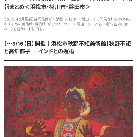
報まとめ＜浜松市・掛川市・磐田市＞
【2025年2月更新】静岡県西部＜浜松市・掛川市・磐田市＞で開催されるWOMO
おすすめの美術館・博物館・ギャラリーのアート関連ニュースをご紹介。芸術に触
れ、心を豊かにする1日を。
【～3/16（日）開催｜浜松市秋野不矩美術館】秋野不矩
と高畑郁子 － インドとの邂逅 －