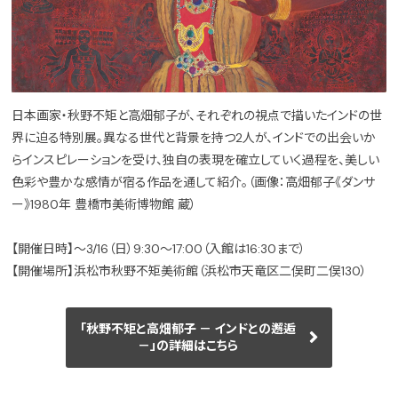
日本画家・秋野不矩と高畑郁子が、それぞれの視点で描いたインドの世
界に迫る特別展。異なる世代と背景を持つ2人が、インドでの出会いか
らインスピレーションを受け、独自の表現を確立していく過程を、美しい
色彩や豊かな感情が宿る作品を通して紹介。（画像：高畑郁子《ダンサ
ー》1980年 豊橋市美術博物館 蔵）
【開催日時】～3/16（日）9:30～17:00（入館は16:30まで）
【開催場所】浜松市秋野不矩美術館（浜松市天竜区二俣町二俣130）
「秋野不矩と高畑郁子 － インドとの邂逅
－」の詳細はこちら