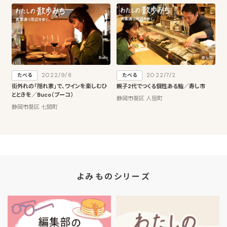
2022/9/8
2022/7/2
たべる
たべる
街外れの「隠れ家」で、ワインを楽しむひ
親子2代でつくる個性ある鮨／寿し市
とときを／Buco（ブーコ）
静岡市葵区 人宿町
静岡市葵区 七間町
よみものシリーズ