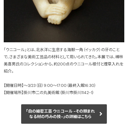
「ウニコール」とは、北氷洋に生息する海獣一角（イッカク）の牙のこと
で、さまざまな美術工芸品の材料として用いられてきた。本展では、榑林
美喜男氏のコレクションから、約200点のウニコール根付と煙草入れを
紹介。
【開催日時】～3/23（日）9:00～17:00（最終入館16:30）
【開催場所】掛川市二の丸美術館（掛川市掛川1142-1）
「白の細密工芸 ウニコール -その類まれ
なる材の巧みの技-」の詳細はこちら