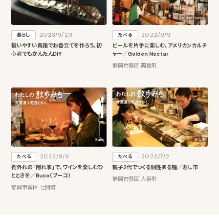
2023/9/29
2022/9/9
暮らし
たべる
扱いやすい真鍮でお香立てを作ろう。初
ビールを片手に楽しむ、アメリカンカルチ
心者でもかんたんDIY
ャー／Golden Nectar
静岡市葵区 両替町
2022/9/8
2022/7/2
たべる
たべる
街外れの「隠れ家」で、ワインを楽しむひ
親子2代でつくる個性ある鮨／寿し市
とときを／Buco（ブーコ）
静岡市葵区 人宿町
静岡市葵区 七間町