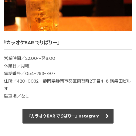
『カラオケBAR でりばりー』
営業時間／22:00～翌6:00
休業日／月曜
電話番号／054-293-7977
住所／420-0032 静岡県静岡市葵区両替町2丁目4-8 満寿田ビル
7F
駐車場／なし
『カラオケBAR でりばりー』Instagram