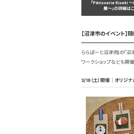
「Pâtisserie Kisek
展〜」の詳細はこ
【沼津市のイベント】
ららぽーと沼津1階の『沼
ワークショップなども開催
3/18（土）開催｜オリジ