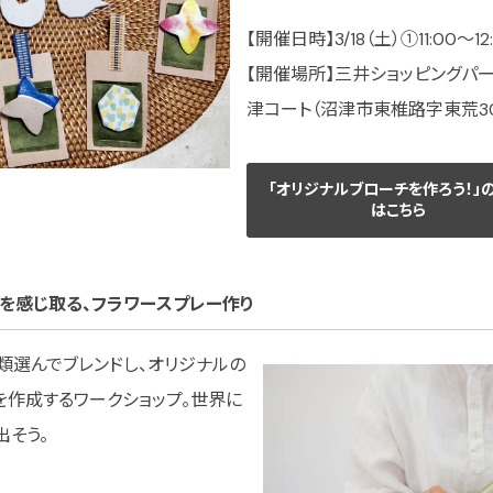
【開催日時】3/18（土）①11:00〜12:
【開催場所】三井ショッピングパーク
津コート（沼津市東椎路字東荒301
「オリジナルブローチを作ろう！」
はこちら
息吹を感じ取る、フラワースプレー作り
種類選んでブレンドし、オリジナルの
）を作成するワークショップ。世界に
そう。