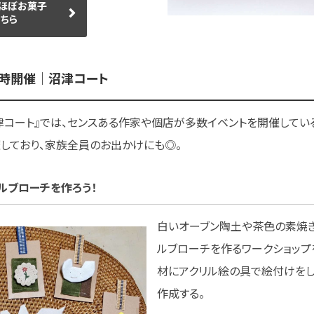
i ～ほぼお菓子
ちら
随時開催｜沼津コート
津コート』では、センスある作家や個店が多数イベントを開催してい
しており、家族全員のお出かけにも◎。
ナルブローチを作ろう！
白いオーブン陶土や茶色の素焼
ルブローチを作るワークショップ
材にアクリル絵の具で絵付けをし
作成する。