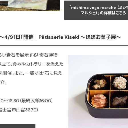
「mishima vege marche （ミ
マルシェ）」の詳細はこちら
/9（日）開催｜Pâtisserie Kiseki ～ほぼお菓子展〜
ろい岩石を展示する「奇石博物
見立て、食器やカトラリーを添えた
開催。また、一部では“石に見え
介。
0〜16:30（最終入館16:00）
富士宮市山宮3670）